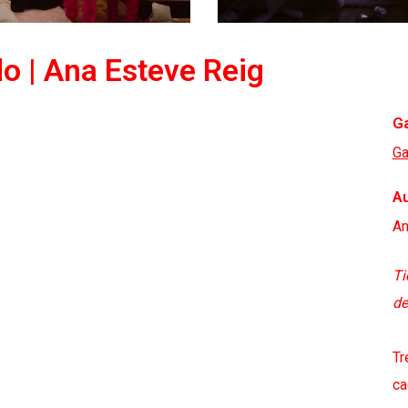
o | Ana Esteve Reig
Ga
Ga
Au
An
Ti
de
Tr
ca