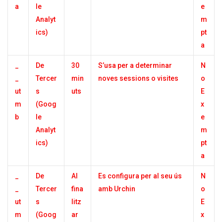
a
le
e
Analyt
m
ics)
pt
a
_
De
30
S’usa per a determinar
N
_
Tercer
min
noves sessions o visites
o
ut
s
uts
E
m
(Goog
x
b
le
e
Analyt
m
ics)
pt
a
_
De
Al
Es configura per al seu ús
N
_
Tercer
fina
amb Urchin
o
ut
s
litz
E
m
(Goog
ar
x