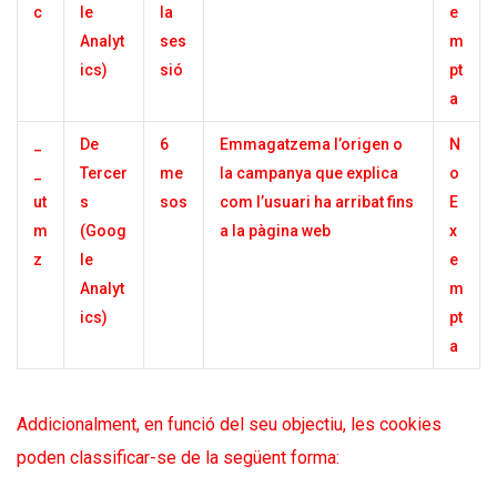
c
le
la
e
Analyt
ses
m
ics)
sió
pt
a
_
De
6
Emmagatzema l’origen o
N
_
Tercer
me
la campanya que explica
o
ut
s
sos
com l’usuari ha arribat fins
E
m
(Goog
a la pàgina web
x
z
le
e
Analyt
m
ics)
pt
a
Addicionalment, en funció del seu objectiu, les cookies
poden classificar-se de la següent forma: