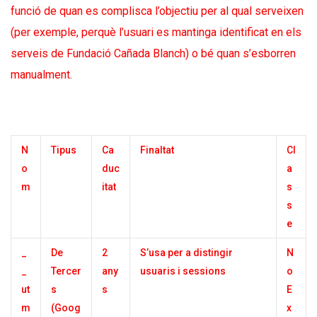
funció de quan es complisca l’objectiu per al qual serveixen
(per exemple, perquè l’usuari es mantinga identificat en els
serveis de Fundació Cañada Blanch) o bé quan s’esborren
manualment.
N
Tipus
Ca
Finaltat
Cl
o
duc
a
m
itat
s
s
e
_
De
2
S’usa per a distingir
N
_
Tercer
any
usuaris i sessions
o
ut
s
s
E
m
(Goog
x