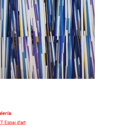
lería
T Espai d’art