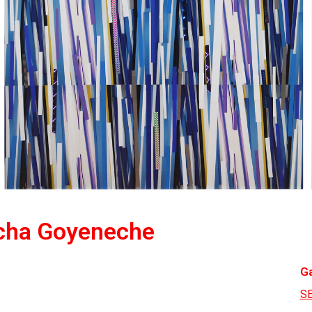
ncha Goyeneche
Ga
SE